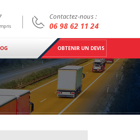
Contactez-nous :
7
06 98 62 11 24
ompris
LOG
OBTENIR UN DEVIS